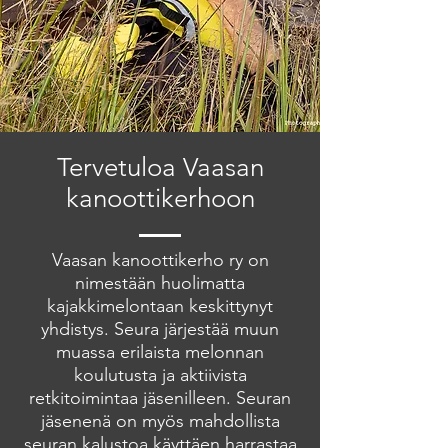
Tervetuloa Vaasan
kanoottikerhoon
Vaasan kanoottikerho ry on
nimestään huolimatta
kajakkimelontaan keskittynyt
yhdistys. Seura järjestää muun
muassa erilaista melonnan
koulutusta ja aktiivista
retkitoimintaa jäsenilleen. Seuran
jäsenenä on myös mahdollista
seuran kalustoa käyttäen harrastaa