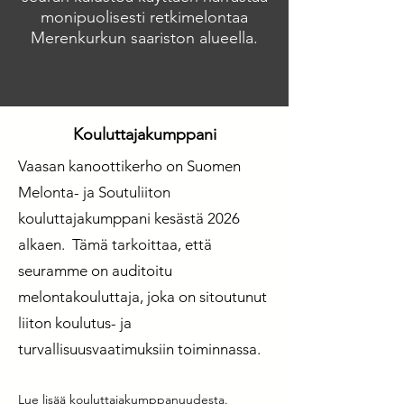
monipuolisesti retkimelontaa
Merenkurkun saariston alueella.
Kouluttajakumppani
Vaasan kanoottikerho on Suomen
Melonta- ja Soutuliiton
kouluttajakumppani kesästä 2026
alkaen. Tämä tarkoittaa, että
seuramme on auditoitu
melontakouluttaja, joka on sitoutunut
liiton koulutus- ja
turvallisuusvaatimuksiin toiminnassa.
Lue lisää kouluttajakumppanuudesta.