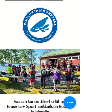
Vaasan kanoottikerho lähtee
Erasmus+ Sport‑seikkailuun Ruotsiin
ja Irlantiin