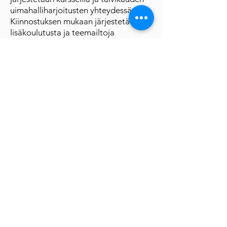
uimahalliharjoitusten yhteydessä.
Kiinnostuksen mukaan järjestetään
lisäkoulutusta ja teemailtoja
asiantuntijoiden avulla melontaan
liittyvistä aiheista.
Seuran jäsenenä voit myös seuran
kalustoa käyttäen harrastaa
monipuolisesti retkimelontaa
Merenkurkun saariston alueella.
Sinullakin on mahdollisuus liittyä
iloiseen melontaseuraamme!