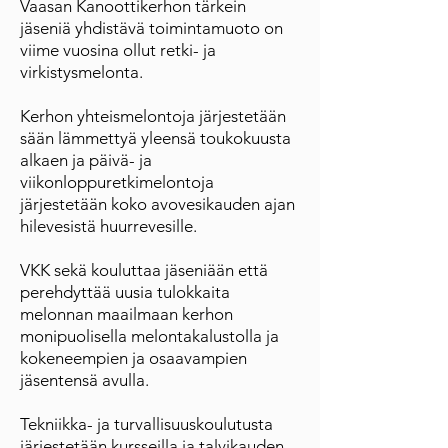
Vaasan Kanoottikerhon tärkein
jäseniä yhdistävä toimintamuoto on
viime vuosina ollut retki- ja
virkistysmelonta.
Kerhon yhteismelontoja järjestetään
sään lämmettyä yleensä toukokuusta
alkaen ja päivä- ja
viikonloppuretkimelontoja
järjestetään koko avovesikauden ajan
hilevesistä huurrevesille.
VKK sekä kouluttaa jäseniään että
perehdyttää uusia tulokkaita
melonnan maailmaan kerhon
monipuolisella melontakalustolla ja
kokeneempien ja osaavampien
jäsentensä avulla.
Tekniikka- ja turvallisuuskoulutusta
järjestetään kursseilla ja talvikauden