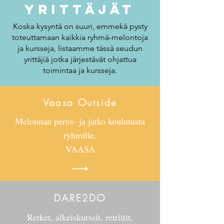
Yrittäjät
Koska kysyntä on suuri, emmekä pysty
toteuttamaan kaikkia ryhmä-melontoja
ja kursseja, listaamme tässä seudun
yrittäjiä jotka järjestävät ohjattua
toimintaa ja kursseja.
Vaasa Outside
M
elonnan perus- ja jatko koulutusta
ryhmille.
VAASA
DARE2DO
Retket, alkeiskurssit, retriitit,