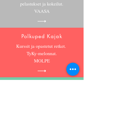
pelastukset ja kokeilut.
VAASA
Polkuped Kajak
Kurssit ja opastetut retket.
TyKy-melonnat.
MOLPE
Wild Adventure
Kurssit ja opastetut retket.
TyKy-melonnat
SEINÄJOKI